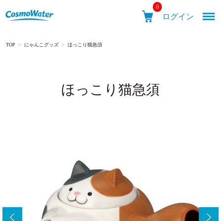
0
ログイン
TOP
>
にゃんこグッズ
>
ほっこり猫急須
メニュ
ほっこり猫急須
CosmoWater