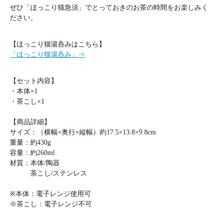
ぜひ「ほっこり猫急須」でとっておきのお茶の時間をお楽しみく
ださい。
【ほっこり猫湯呑みはこちら】
「ほっこり猫湯呑み」⇒
【セット内容】
・本体×1
・茶こし×1
【商品詳細】
サイズ：（横幅×奥行×縦幅）約17.5×13.8×9.8cm
重量：約430g
容量：約260ml
材質：本体/陶器
茶こし/ステンレス
※本体：電子レンジ使用可
※茶こし：電子レンジ不可