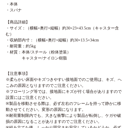
・本体
・スパナ
【商品詳細】
・サイズ：（横幅×奥行×縦幅）約30×23×43.5cm（キャスター含
む）
・収納部内寸：（横幅×奥行×縦幅）約30×13.5×34cm
・耐荷重：約5kg
・材質：本体/スチール（粉体塗装）
キャスター/ナイロン樹脂
【注意事項】
※柔らかい床面やキズつきやすい接地面でのご使用は、キズ、へ
こみの原因となりますのでご注意ください。
※フローリング等では、接地面にキズが付く場合がありますので
設置にはご注意ください。
※製品を移動させる際は、必ず左右のフレームを持って静かに移
動させてください。変形の原因になります。
※耐荷重制限内でも、大きな衝撃により製品が転倒し、ケガや破
損の原因になることがありますのでご注意ください。
※組み立てた後、しっかり固定され安定しているかどうか、必ず