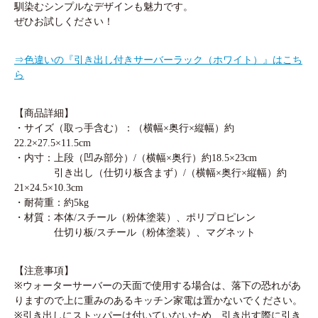
馴染むシンプルなデザインも魅力です。
ぜひお試しください！
⇒色違いの『引き出し付きサーバーラック（ホワイト）』はこち
ら
【商品詳細】
・サイズ（取っ手含む）：（横幅×奥行×縦幅）約
22.2×27.5×11.5cm
・内寸：上段（凹み部分）/（横幅×奥行）約18.5×23cm
引き出し（仕切り板含まず）/（横幅×奥行×縦幅）約
21×24.5×10.3cm
・耐荷重：約5kg
・材質：本体/スチール（粉体塗装）、ポリプロピレン
仕切り板/スチール（粉体塗装）、マグネット
【注意事項】
※ウォーターサーバーの天面で使用する場合は、落下の恐れがあ
りますので上に重みのあるキッチン家電は置かないでください。
※引き出しにストッパーは付いていないため、引き出す際に引き