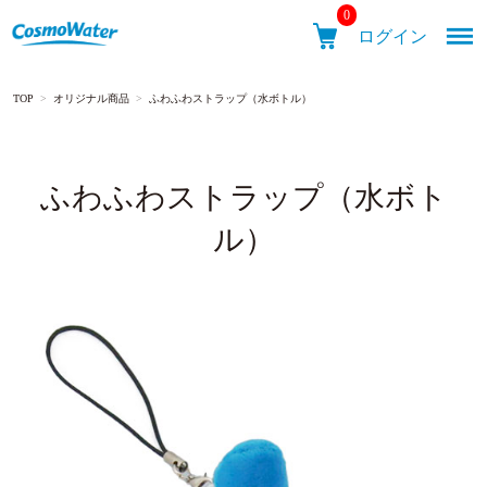
0
ログイン
TOP
>
オリジナル商品
>
ふわふわストラップ（水ボトル）
メニュ
ふわふわストラップ（水ボト
CosmoWater
ル）